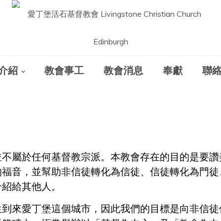
愛丁堡活石基督教
介紹
教會事工
教會消息
奉獻
聯
會 Livingstone
Christian Church
Edinburgh
並不屬於任何基督教宗派。本教會存在的目的是要讚
的福音，並幫助非信徒轉化為信徒、信徒轉化為門徒
介紹給其他人。
生到來愛丁堡這個城市，因此我們的目標是向非信徒